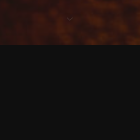
2 Kommentare
HP's World
Uncategorized
Entweder ein Blinddate mit