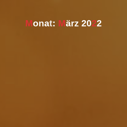
M
o
n
a
t
:
M
ä
r
z
2
0
2
2