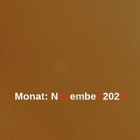
M
o
n
a
t
:
N
o
v
e
m
b
e
r
2
0
2
2