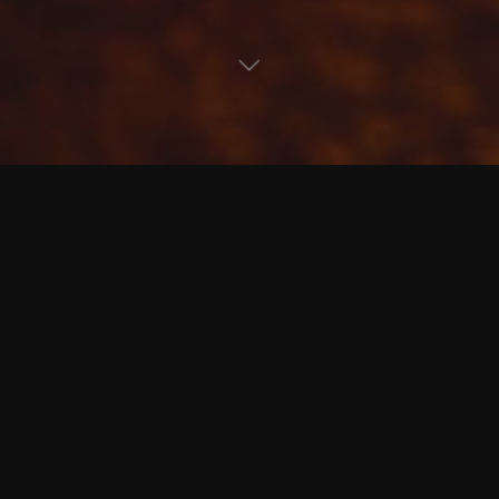
Kommentar hinterlassen
etmot - Das interaktive Motorradmagazin
Fotografie
Guzzis Einzylinder: GTS/S