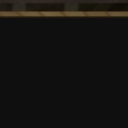
Kategorien
AI-Artwork
Computer
etmot – Das interaktive Motorradmagazin
Fotografie