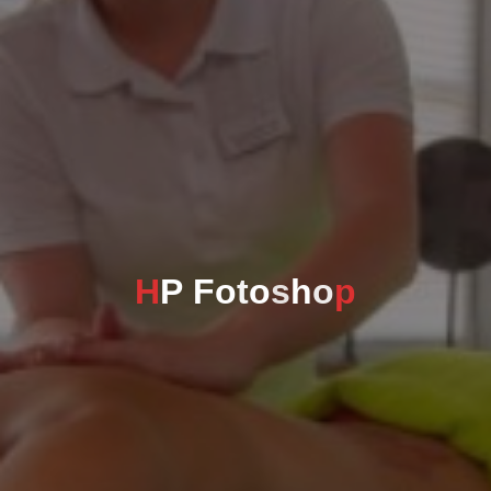
H
P
F
o
t
o
s
h
o
p