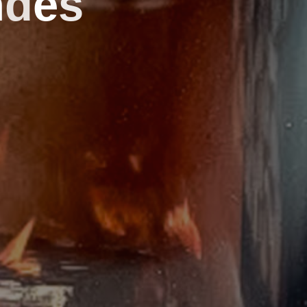
n
d
e
s