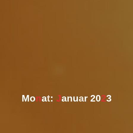
M
o
n
a
t
:
J
a
n
u
a
r
2
0
2
3