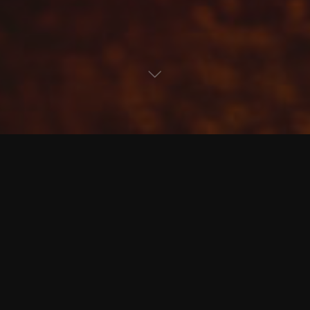
1 Kommentar
Computer
etmot - Das interaktive Motorradmagazin
Fotografie
HP's World