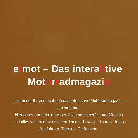
e
t
m
o
o
t
–
D
a
a
s
i
n
t
e
r
a
k
t
t
i
i
v
e
M
o
t
o
r
r
a
d
m
a
g
a
z
z
i
n
Hier findet Ihr von heute an das interaktive Motorradmagazin –
meine etmot.
Hier gehts um – na ja, was soll ich schreiben? – um Mopeds
und alles was mich zu diesem Thema “bewegt”. Touren, Tests,
Ausfahrten, Termine, Treffen etc.