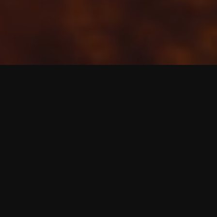
Kommentar hinterlassen
etmot - Das interaktive Motorradmagazin
Carbonfelgen