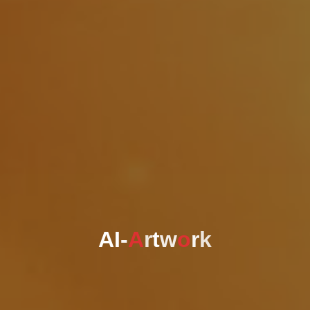
A
I
-
A
r
t
w
o
r
k