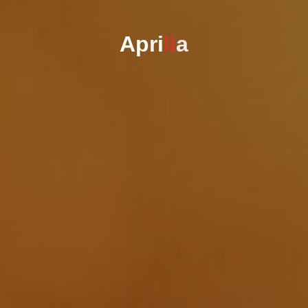
A
p
r
i
l
i
a