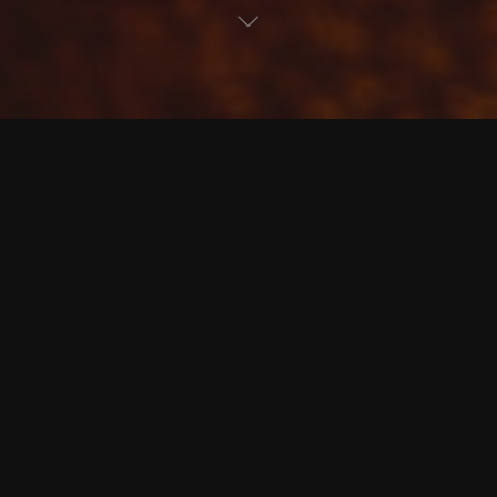
Kommentar hinterlassen
etmot - Das interaktive Motorradmagazin
Kraftstoff im Blut, Italien im
Herzen.