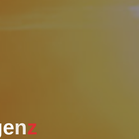
g
e
n
z