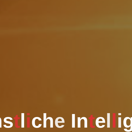
n
s
t
l
i
c
h
e
I
n
t
e
l
l
i