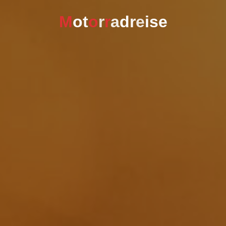
M
o
t
o
r
r
a
d
r
e
i
s
e