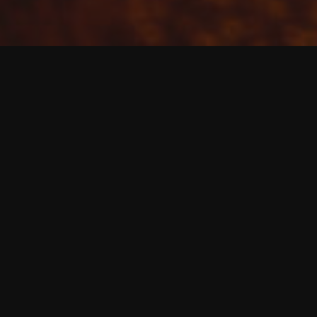
2 Kommentare
etmot - Das interaktive Motorradmagazin
Sonntagsrunde um den
Jeschken
HP-Blogster
4. Mai 2021
Treff- und Startpunkt für unsere kleine
Sonntagsrunde: Motorradhotel Oberlausitz. Die
Spritfässer unserer Motorräder sind frisch befüllt, die