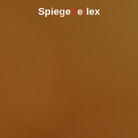
S
p
i
e
g
e
l
r
e
f
l
e
x