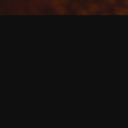
Kommentar hinterlassen
Fotografie
HP's World
Die Magie der Polarlichter
HP-Blogster
30. Mai 2024
Ein unvergessliches Spektakel in der Nacht vom 10.
auf den 11. Mai Es ist ein kühler Abend im Harz,