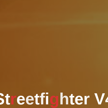
S
t
r
e
e
t
f
i
g
h
t
e
r
V