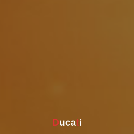
D
u
c
a
t
i