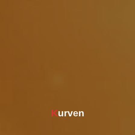
K
u
r
v
e
n