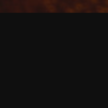
Kommentar hinterlassen
etmot - Das interaktive Motorradmagazin
Fotografie
CSB on Tour
HP-Blogster
7. November 2022
Ich habe die Arschkarte gezogen, wie üblich. Oder
vielleicht auch nicht? Denn während andere auf ihren