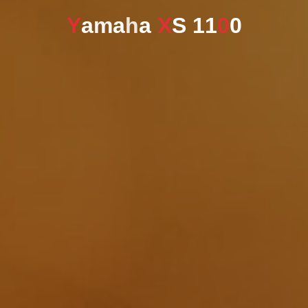
Y
a
m
a
h
a
X
S
1
1
0
0