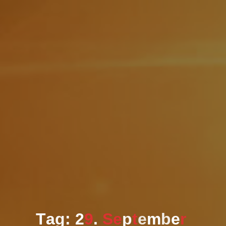
T
a
g
:
2
9
.
S
e
p
t
e
m
b
e
r