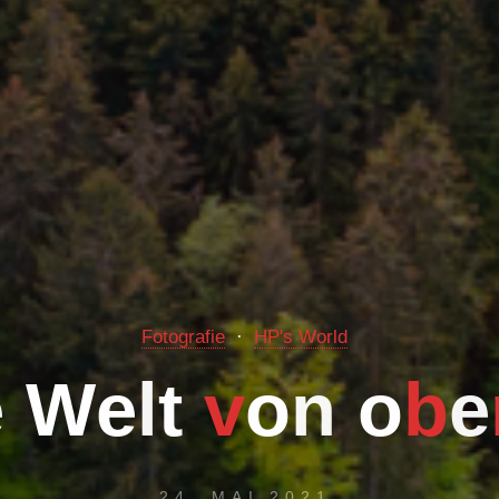
Fotografie
HP's World
e
W
e
l
t
v
o
n
o
b
e
24. MAI 2021