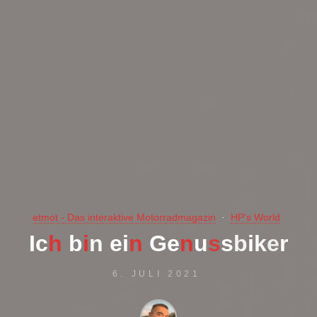
etmot - Das interaktive Motorradmagazin
HP's World
I
c
h
b
b
i
n
e
i
i
n
G
e
n
u
s
s
b
i
k
e
e
r
6. JULI 2021