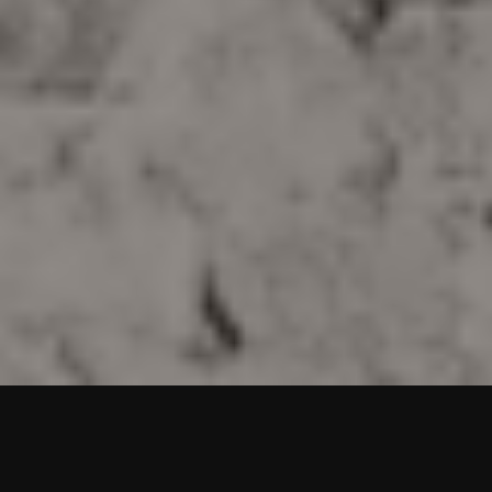
Schwanzvergleich mal anders – oder: Ich oute mich!
Als ich 17 oder 18 Jahre alt war drehten sich die Gespräche bei
uns um die Zylinderzahl, Hubraum, Fahrwerke und – natürlich –